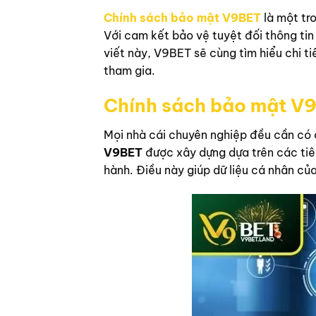
Chính sách bảo mật V9BET
là một tro
Với cam kết bảo vệ tuyệt đối thông tin
viết này, V9BET sẽ cùng tìm hiểu chi t
tham gia.
Chính sách bảo mật V9
Mọi nhà cái chuyên nghiệp đều cần có
V9BET
được xây dựng dựa trên các tiê
hành. Điều này giúp dữ liệu cá nhân của