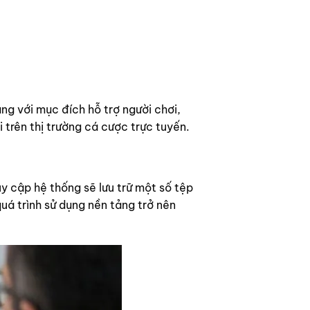
ng với mục đích hỗ trợ người chơi,
 trên thị trường cá cược trực tuyến.
uy cập hệ thống sẽ lưu trữ một số tệp
quá trình sử dụng nền tảng trở nên