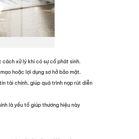
cách xử lý khi có sự cố phát sinh.
ả mạo hoặc lợi dụng sơ hở bảo mật.
n tài chính, giúp quá trình nạp rút diễn
nh là yếu tố giúp thương hiệu này