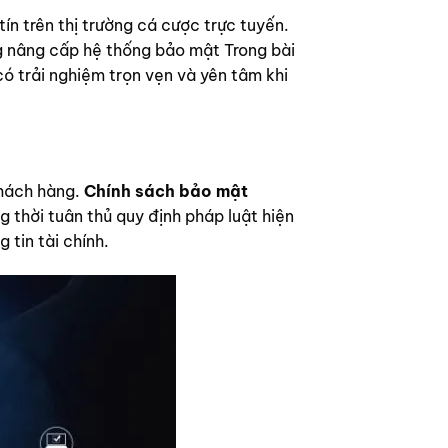
ín trên thị trường cá cược trực tuyến.
ng nâng cấp hệ thống bảo mật Trong bài
có trải nghiệm trọn vẹn và yên tâm khi
khách hàng.
Chính sách bảo mật
thời tuân thủ quy định pháp luật hiện
 tin tài chính.