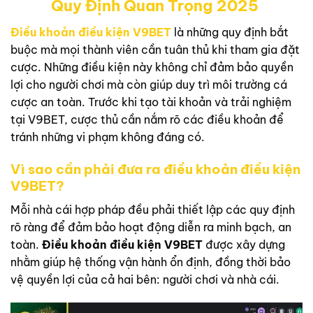
Quy Định Quan Trọng 2025
Điều khoản điều kiện V9BET
là những quy định bắt
buộc mà mọi thành viên cần tuân thủ khi tham gia đặt
cược. Những điều kiện này không chỉ đảm bảo quyền
lợi cho người chơi mà còn giúp duy trì môi trường cá
cược an toàn. Trước khi tạo tài khoản và trải nghiệm
tại V9BET, cược thủ cần nắm rõ các điều khoản để
tránh những vi phạm không đáng có.
Vì sao cần phải đưa ra điều khoản điều kiện
V9BET?
Mỗi nhà cái hợp pháp đều phải thiết lập các quy định
rõ ràng để đảm bảo hoạt động diễn ra minh bạch, an
toàn.
Điều khoản điều kiện V9BET
được xây dựng
nhằm giúp hệ thống vận hành ổn định, đồng thời bảo
vệ quyền lợi của cả hai bên: người chơi và nhà cái.