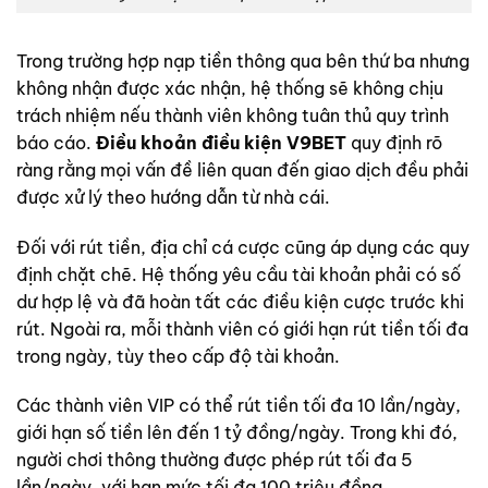
Trong trường hợp nạp tiền thông qua bên thứ ba nhưng
không nhận được xác nhận, hệ thống sẽ không chịu
trách nhiệm nếu thành viên không tuân thủ quy trình
báo cáo.
Điều khoản điều kiện V9BET
quy định rõ
ràng rằng mọi vấn đề liên quan đến giao dịch đều phải
được xử lý theo hướng dẫn từ nhà cái.
Đối với rút tiền, địa chỉ cá cược cũng áp dụng các quy
định chặt chẽ. Hệ thống yêu cầu tài khoản phải có số
dư hợp lệ và đã hoàn tất các điều kiện cược trước khi
rút. Ngoài ra, mỗi thành viên có giới hạn rút tiền tối đa
trong ngày, tùy theo cấp độ tài khoản.
Các thành viên VIP có thể rút tiền tối đa 10 lần/ngày,
giới hạn số tiền lên đến 1 tỷ đồng/ngày. Trong khi đó,
người chơi thông thường được phép rút tối đa 5
lần/ngày, với hạn mức tối đa 100 triệu đồng.