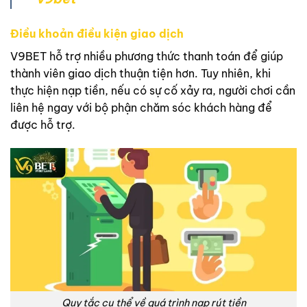
Điều khoản điều kiện giao dịch
V9BET hỗ trợ nhiều phương thức thanh toán để giúp
thành viên giao dịch thuận tiện hơn. Tuy nhiên, khi
thực hiện nạp tiền, nếu có sự cố xảy ra, người chơi cần
liên hệ ngay với bộ phận chăm sóc khách hàng để
được hỗ trợ.
Quy tắc cụ thể về quá trình nạp rút tiền