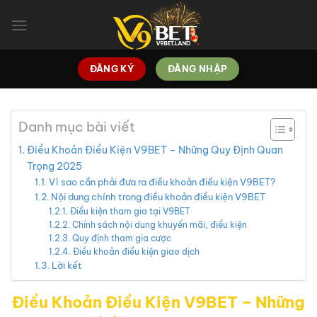
Bỏ
qua
nội
dung
ĐĂNG KÝ
ĐĂNG NHẬP
Danh mục bài viết
Điều Khoản Điều Kiện V9BET – Những Quy Định Quan
Trọng 2025
Vì sao cần phải đưa ra điều khoản điều kiện V9BET?
Nội dung chính trong điều khoản điều kiện V9BET
Điều kiện tham gia tại V9BET
Chính sách nội dung khuyến mãi, điều kiện
Quy định tham gia cược
Điều khoản điều kiện giao dịch
Lời kết
Điều Khoản Điều Kiện V9BET – Những