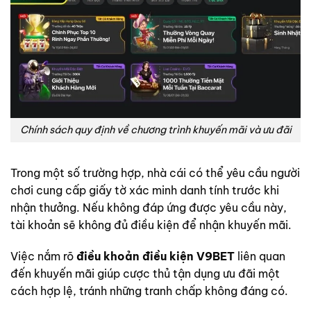
Chính sách quy định về chương trình khuyến mãi và ưu đãi
Trong một số trường hợp, nhà cái có thể yêu cầu người
chơi cung cấp giấy tờ xác minh danh tính trước khi
nhận thưởng. Nếu không đáp ứng được yêu cầu này,
tài khoản sẽ không đủ điều kiện để nhận khuyến mãi.
Việc nắm rõ
điều khoản điều kiện V9BET
liên quan
đến khuyến mãi giúp cược thủ tận dụng ưu đãi một
cách hợp lệ, tránh những tranh chấp không đáng có.