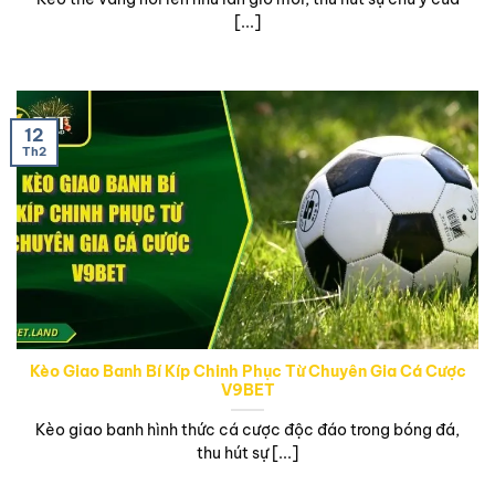
[...]
12
Th2
Kèo Giao Banh Bí Kíp Chinh Phục Từ Chuyên Gia Cá Cược
V9BET
Kèo giao banh hình thức cá cược độc đáo trong bóng đá,
thu hút sự [...]