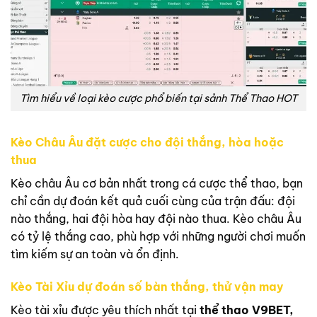
Tìm hiểu về loại kèo cược phổ biến tại sảnh Thể Thao HOT
Kèo Châu Âu đặt cược cho đội thắng, hòa hoặc
thua
Kèo châu Âu cơ bản nhất trong cá cược thể thao, bạn
chỉ cần dự đoán kết quả cuối cùng của trận đấu: đội
nào thắng, hai đội hòa hay đội nào thua. Kèo châu Âu
có tỷ lệ thắng cao, phù hợp với những người chơi muốn
tìm kiếm sự an toàn và ổn định.
Kèo Tài Xỉu dự đoán số bàn thắng, thử vận may
Kèo tài xỉu được yêu thích nhất tại
thể thao V9BET,