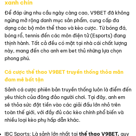
xanh chín
Để đáp ứng nhu cầu ngày càng cao, V9BET đã không
ngừng mở rộng danh mục sản phẩm, cung cấp đa
dạng các bộ môn thể thao và kèo cược. Từ bóng đá,
bóng rổ, tennis đến các môn điện tử (Esports) đang
thịnh hành. Tất cả đều có mặt tại nhà cái chất lượng
này, mang đến cho anh em bet thủ những lựa chọn
phong phú.
Cá cược thể thao V9BET truyền thống thỏa mãn
đam mê bất tận
Sảnh cá cược phiên bản truyền thống luôn là điểm đến
yêu thích của đông đảo người chơi. Tại đây, anh em
sẽ thỏa sức đặt tiền vào các giải đấu lớn nhỏ trên
toàn thế giới, với đầy đủ các kèo chính phổ biến và
nhiều loại kèo phụ hấp dẫn khác.
IBC Sports: Là sảnh lớn nhất tại
thể thao V9BET,
quy