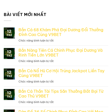
BÀI VIẾT MỚI NHẤT
Bắn Cá 68 Khám Phá Đại Dương Đổi Thưởng
12
Đỉnh Cao Cùng V9BET
Th2
Chức năng bình luận bị tắt
ở
Bắn
Cá
Bắn Nàng Tiên Cá Chinh Phục Đại Dương Và
12
68
Rinh Tiền Lớn V9BET
Th2
Khám
Chức năng bình luận bị tắt
ở
Phá
Bắn
Đại
Nàng
Bắn Cá Nổ Hũ Cơ Hội Trúng Jackpot Liền Tay
Dương
12
Tiên
Đổi
Cùng V9BET
Th2
Cá
Thưởng
Chức năng bình luận bị tắt
ở
Chinh
Đỉnh
Bắn
Phục
Cao
Cá
Bắn Cá Thần Tài Tips Săn Thưởng Bất Bại Từ
Đại
Cùng
12
Nổ
Dương
Cao Thủ V9BET
V9BET
Th2
Hũ
Và
Chức năng bình luận bị tắt
ở
Cơ
Rinh
Bắn
Hội
Tiền
Cá
Dàn Đề 36 Số Chinh Phục Đỉnh Cao Với Mẹo
Trúng