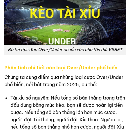
Bỏ túi tips đọc Over/Under chuẩn xác cho tân thủ V9BET
Phân tích chi tiết các loại Over/Under phổ biến
Chúng ta cùng điểm qua những loại cược Over/Under
phổ biến, nổi bật trong năm 2025, cụ thể:
Tài xỉu số nguyên: Nếu tổng số bàn thắng trong trận
đấu đúng bằng mức kèo, bạn sẽ được hoàn lại tiền
cược. Nếu tổng số bàn thắng lớn hơn mức cược,
người đặt Tài thắng, người đặt Xỉu thua. Ngược lại,
nếu tổng số bàn thắng nhỏ hơn cược, người đặt Xỉu