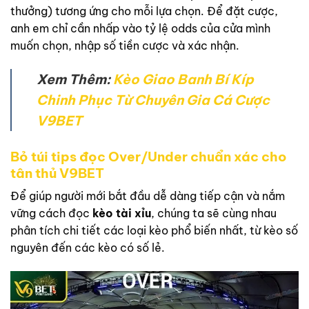
thưởng) tương ứng cho mỗi lựa chọn. Để đặt cược,
anh em chỉ cần nhấp vào tỷ lệ odds của cửa mình
muốn chọn, nhập số tiền cược và xác nhận.
Xem Thêm:
Kèo Giao Banh Bí Kíp
Chinh Phục Từ Chuyên Gia Cá Cược
V9BET
Bỏ túi tips đọc Over/Under chuẩn xác cho
tân thủ V9BET
Để giúp người mới bắt đầu dễ dàng tiếp cận và nắm
vững cách đọc
kèo tài xỉu
, chúng ta sẽ cùng nhau
phân tích chi tiết các loại kèo phổ biến nhất, từ kèo số
nguyên đến các kèo có số lẻ.