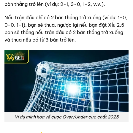
bàn thắng trở lên (ví dụ: 2-1, 3-0, 1-2, v.v.).
Nếu trận đấu chỉ có 2 bàn thắng trở xuống (ví dụ: 1-0,
0-0, 1-1), bạn sẽ thua, ngược lại nếu bạn đặt Xỉu 2,5
bạn sẽ thắng nếu trận đấu có 2 bàn thắng trở xuống
và thua nếu có từ 3 bàn trở lên.
Ví dụ minh họa về cược Over/Under cực chất 2025