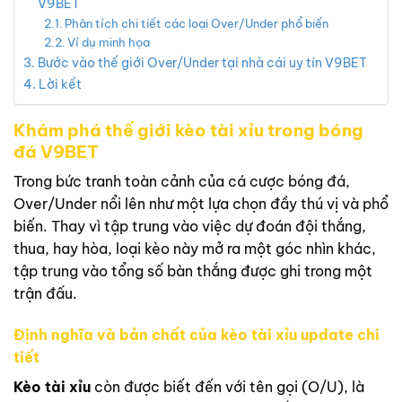
V9BET
Phân tích chi tiết các loại Over/Under phổ biến
Ví dụ minh họa
Bước vào thế giới Over/Under tại nhà cái uy tín V9BET
Lời kết
Khám phá thế giới kèo tài xỉu trong bóng
đá V9BET
Trong bức tranh toàn cảnh của cá cược bóng đá,
Over/Under nổi lên như một lựa chọn đầy thú vị và phổ
biến. Thay vì tập trung vào việc dự đoán đội thắng,
thua, hay hòa, loại kèo này mở ra một góc nhìn khác,
tập trung vào tổng số bàn thắng được ghi trong một
trận đấu.
Định nghĩa và bản chất của kèo tài xỉu update chi
tiết
Kèo tài xỉu
còn được biết đến với tên gọi (O/U), là