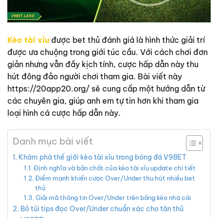
Kèo tài xỉu
được bet thủ đánh giá là hình thức giải trí
được ưa chuộng trong giới túc cầu. Với cách chơi đơn
giản nhưng vẫn đầy kịch tính, cược hấp dẫn này thu
hút đông đảo người chơi tham gia. Bài viết này
https://20app20.org/ sẽ cung cấp một hướng dẫn từ
các chuyên gia, giúp anh em tự tin hơn khi tham gia
loại hình cá cược hấp dẫn này.
Danh mục bài viết
Khám phá thế giới kèo tài xỉu trong bóng đá V9BET
Định nghĩa và bản chất của kèo tài xỉu update chi tiết
Điểm mạnh khiến cược Over/Under thu hút nhiều bet
thủ
Giải mã thông tin Over/Under trên bảng kèo nhà cái
Bỏ túi tips đọc Over/Under chuẩn xác cho tân thủ