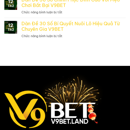
Lớn
12
Thần
Jackpot
Chơi Bất Bại V9BET
V9BET
Th2
Tài
Liền
Chức năng bình luận bị tắt
ở
Tips
Tay
Dàn
Săn
Cùng
Đề
Dàn Đề 30 Số Bí Quyết Nuôi Lô Hiệu Quả Từ
Thưởng
V9BET
12
36
Bất
Chuyên Gia V9BET
Th2
Số
Bại
Chức năng bình luận bị tắt
ở
Chinh
Từ
Dàn
Phục
Cao
Đề
Đỉnh
Thủ
30
Cao
V9BET
Số
Với
Bí
Mẹo
Quyết
Chơi
Nuôi
Bất
Lô
Bại
Hiệu
V9BET
Quả
Từ
Chuyên
Gia
V9BET